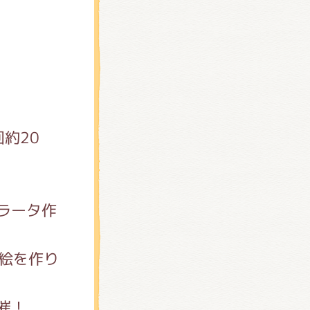
。
約20
ラータ作
な絵を作り
催！