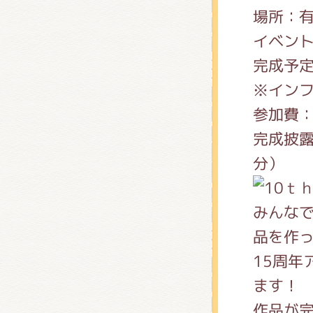
くまの
場所：有
イベント
完成予定
くまの
※インフ
参加費：
完成披露
分）
みんな
品を作
15周年
ます！
作品が