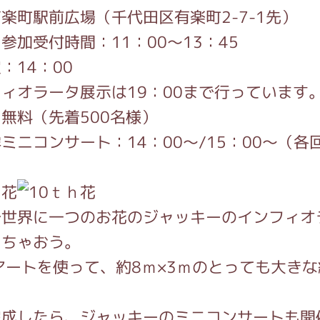
がっこう しょくいんしつ
楽町駅前広場（千代田区有楽町2-7-1先）
参加受付時間：11：00～13：45
：14：00
がっこう 家庭科部
ィオラータ展示は19：00まで行っています
無料（先着500名様）
ミニコンサート：14：00～/15：00～（各回
で世界に一つのお花のジャッキーのインフィオ
っちゃおう。
アートを使って、約8ｍ×3ｍのとっても大き
完成したら、ジャッキーのミニコンサートも開