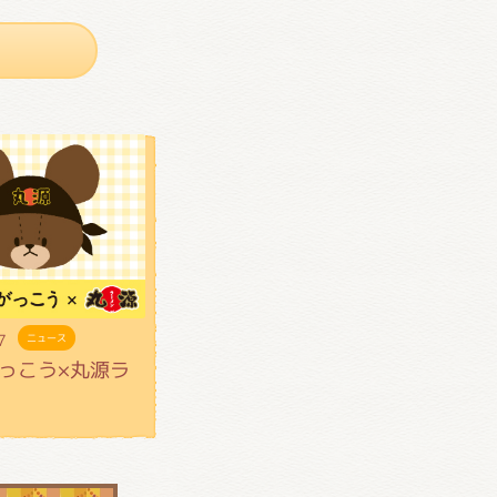
7
ニュース
っこう×丸源ラ