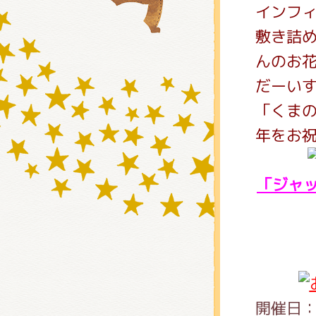
インフ
敷き詰
グッズ
んのお
だーい
「くまの
ミュー
年をお
「ジャ
おたの
チア 
開催日：