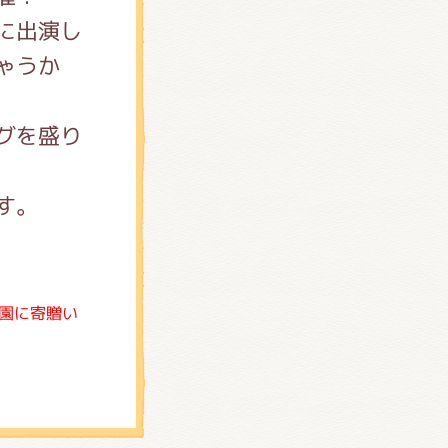
に出演し
ゃうか
グを盛り
す。
園に寄贈い