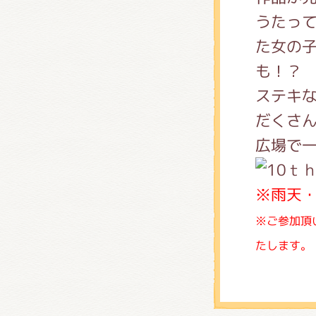
うたっ
た女の
も！？
ステキ
だくさ
広場で
※雨天
※ご参加頂
たします。