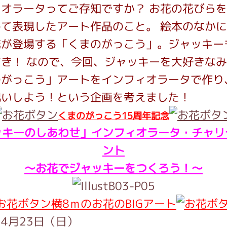
ィオラータってご存知ですか？
お花の花びらを
めて表現したアート作品のこと。
絵本のなかに
インフォメーション
花が登場する「くまのがっこう」。ジャッキー
すき！
なので、今回、ジャッキーを大好きなみ
がっこう」アートをインフィオラータで作り
ジカル・コンサート
祝いしよう！という企画を考えました！
くまのがっこう15周年記念
ッキーのしあわせ」インフィオラータ・チャリ
しみコンテンツ(クイズ・AR・診断・占い
ント
～お花でジャッキーをつくろう！～
ジャッキーズ！
横8ｍのお花のBIGアート
4月23日（日）