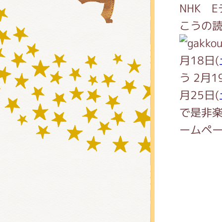
NHK 
こうの
グッズ
月18日(
う 2月1
ミュー
月25日(
で是非楽
ームペ
おたの
チア 