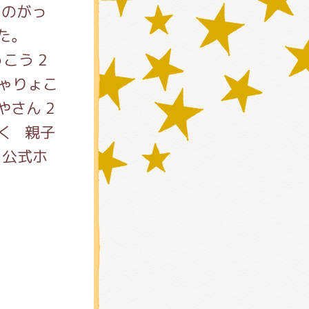
まのがっ
した。
こう 2
しゃりょこ
やさん 2
たく 親子
 公式ホ
)