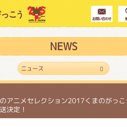
クター紹介
ス
NEWS
フブログ
作家紹介
のアニメセレクション2017くまのがっ
送決定！
プインフォメーション