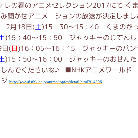
Eテレの春のアニメセレクション2017にて く
読み聞かせアニメーションの放送が決定しま
インフォメーション
2月18日(
土
)15：30～15：40 くまのがっ
土
)15：40～15：50 ジャッキーのじてん
9日(
日
)16：05～16：15 ジャッキーのパン
ジカル・コンサート
土
)15：50～16：00 ジャッキーのおせん
しんでくださいね♪ ■NHKアニメワールド
ージ
しみコンテンツ(クイズ・AR・診断・占い
http://www6.nhk.or.jp/anime/topics/detail.html?i=4396
ジャッキーズ！