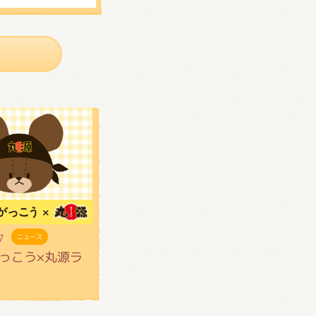
7
ニュース
っこう×丸源ラ