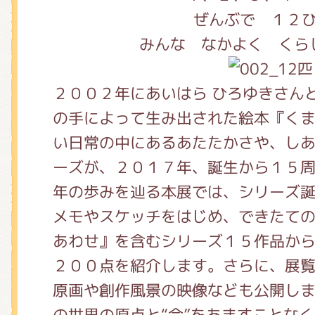
くまのがっこう しょくいんしつ
ぜんぶで １２
みんな なかよく くら
くまのがっこう 家庭科部
２００２年にあいはら ひろゆきさん
の手によって生み出された絵本『く
い日常の中にあるあたたかさや、し
ーズが、２０１７年、誕生から１５周
年の歩みを辿る本展では、シリーズ
メモやスケッチをはじめ、できたて
あわせ』を含むシリーズ１５作品か
２００点を紹介します。さらに、展
原画や創作風景の映像なども公開し
の世界の原点と“今”をあますことな