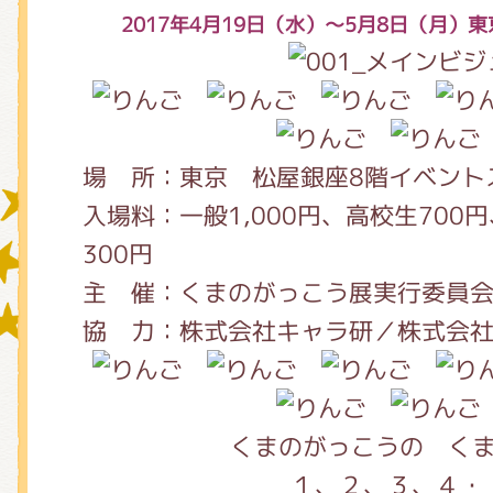
2017年4月19日（水）～5月8日（月
グッズインフォメーション
場 所：東京 松屋銀座8階イベント
ミュージカル・コンサート
入場料：一般1,000円、高校生700
300円
主 催：くまのがっこう展実行委員
おたのしみコンテンツ(クイズ・A
協 力：株式会社キャラ研／株式会
チア ジャッキーズ！
くまのがっこうの く
１、２、３、４・