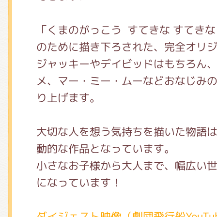
くまのがっこう しょくいんしつ
「くまのがっこう すてきな すてきな
のために描き下ろされた、完全オリ
くまのがっこう 家庭科部
ジャッキーやデイビッドはもちろん
メ、マー・ミー・ムーなどおなじみ
り上げます。
⼤切な⼈を想う気持ちを描いた物語
動的な作品となっています。
小さなお子様から⼤⼈まで、幅広い
になっています！
ダイジェスト映像（劇団飛行船YouTu