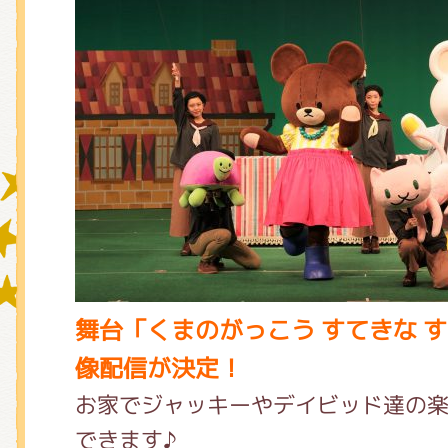
グッズインフォメーション
ミュージカル・コンサート
おたのしみコンテンツ(クイズ・A
舞台「くまのがっこう すてきな 
チア ジャッキーズ！
像配信が決定！
お家でジャッキーやデイビッド達の
できます♪