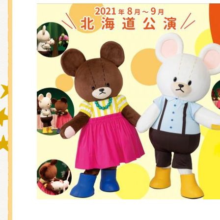
グッズインフォメーション
ミュージカル・コンサート
おたのしみコンテンツ(クイズ・A
チア ジャッキーズ！