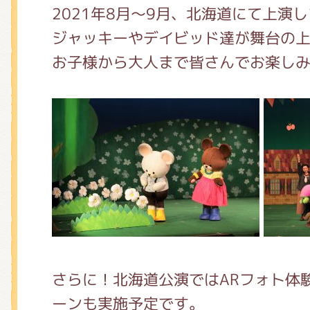
くまのがっこう しょくいんしつ
2021年8月～9月、北海道にて上演
ジャッキーやデイビッド達が舞台の上
お子様から大人まで皆さんでお楽し
くまのがっこう 家庭科部
さらに！北海道公演ではARフォト体
ーンも実施予定です。