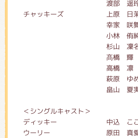
渡部 遥
チャッキーズ 上原 日茉
幸家 咲
小林 侑
杉山 凜
髙橋 輝
高橋 凛
萩原 ゆめ
畠山 夏
＜シングルキャスト＞
ディッキー 中込 ここ
ウーリー 原田 真