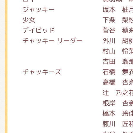
くまのがっこう しょくいんしつ
ジャッキー 坂本 柚
少女 下条 梨
くまのがっこう 家庭科部
デイビッド 菅谷 穂来
チャッキー リーダー 外川 胡
村山 怜
吉田 瑠
チャッキーズ 石橋 舞
高橋 杏
辻 乃之
根岸 杏
橋本 玲
藤川 匠