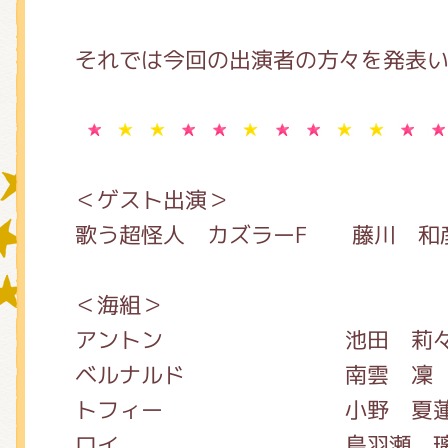
それでは今回の出演者の方々を発表
グッズインフォメーション
ミュージカル・コンサート
＜ゲスト出演＞
歌う超怪人 カズラーF 藤川 和
おたのしみコンテンツ(クイズ・A
＜海組＞
アントン 池田 莉々
チア ジャッキーズ！
ベルナルド 南雲 凜
トフィー 小野 夏
ロイ 鳥羽瀬 璃