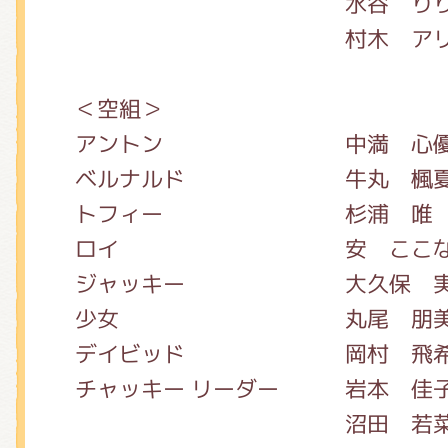
水谷 り
村木 アリ
＜空組＞
アントン 中満 心
ベルナルド 牛丸 楓
トフィー 杉浦 唯
ロイ 安 ここ
ジャッキー 大久保 実
少女 丸尾 朋
デイビッド 岡村 飛
チャッキー リーダー 岩本 佳
沼田 若