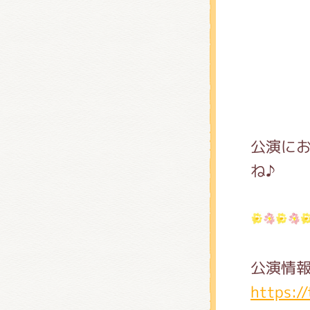
アクリ
公演に
ね♪
公演情
https:/