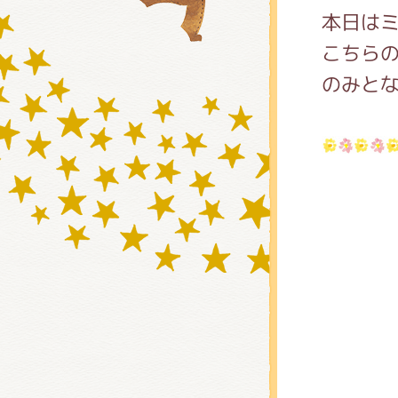
本日は
こちらの
グッズ
のみと
ミュー
おたの
チア 