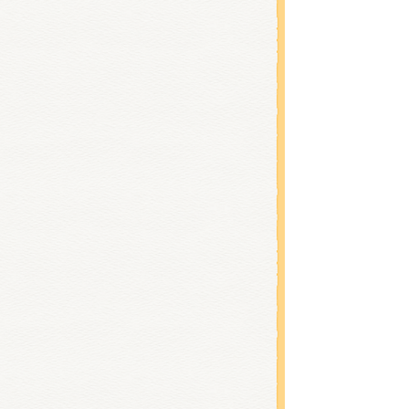
くまの
くまの
稽古着