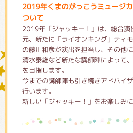
2019年くまのがっこうミュージ
ついて
グッズインフォメーション
2019年「ジャッキー！」は、総合
元、新たに「ライオンキング」ティ
の藤川和彦が演出を担当し、その他
ミュージカル・コンサート
清水泰雄など新たな講師陣によって
を目指します。
おたのしみコンテンツ(クイズ・A
今までの講師陣も引き続きアドバイ
行います。
新しい「ジャッキー！」をお楽しみ
チア ジャッキーズ！