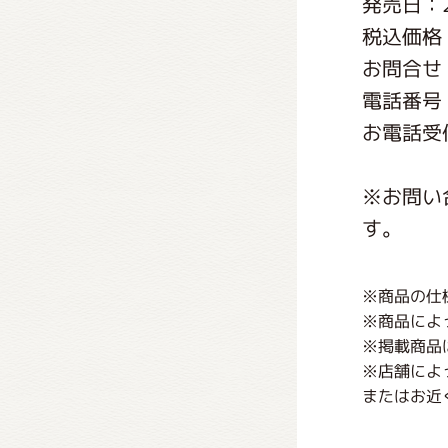
発売日：2
くまの
税込価格：
お問合せ
くまの
電話番号：0
お電話受付
※お問い
す。
※商品の仕
※商品によ
※掲載商品
※店舗によ
またはお近