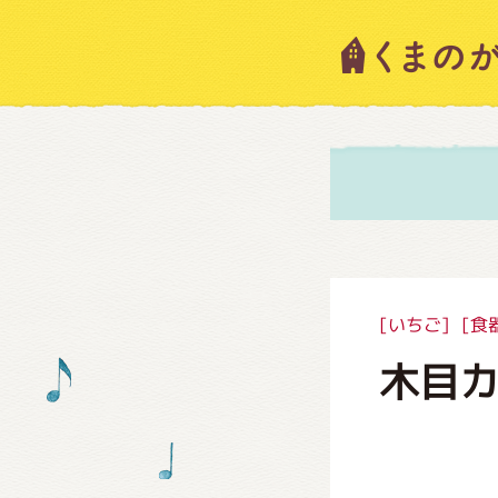
キャラ
ニュー
スタッ
[いちご]
[食
木目
絵本・
ショッ