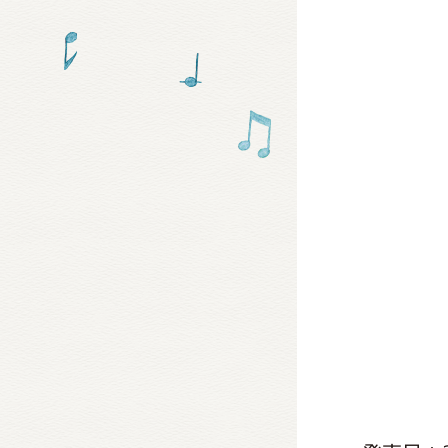
グッズ
ミュー
おたの
チア 