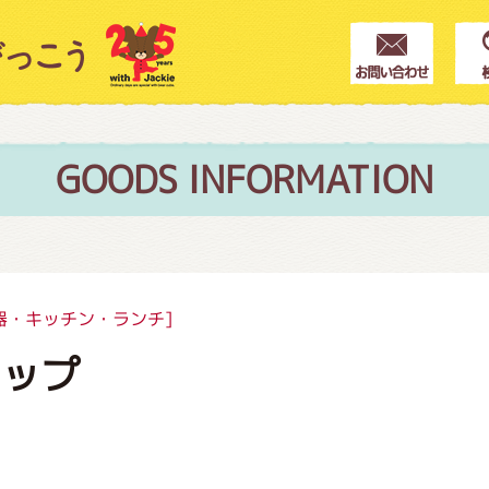
クター紹介
ス
GOODS INFORMATION
フブログ
器・キッチン・ランチ]
カップ
作家紹介
プインフォメーション