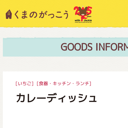
キャラクター紹介
ニュース
GOODS INFOR
スタッフブログ
[いちご]
[食器・キッチン・ランチ]
カレーディッシュ
絵本・作家紹介
ショップインフォメーション