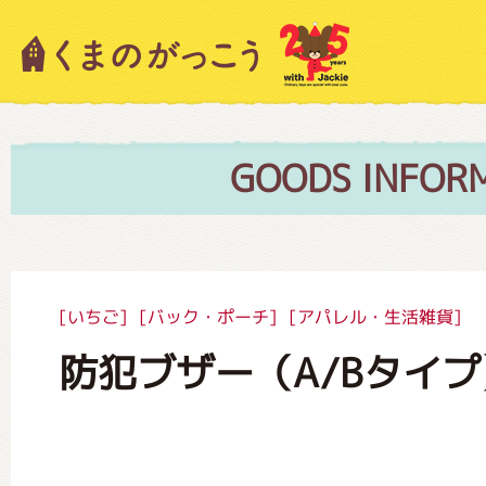
キャラクター紹介
ニュース
GOODS INFOR
スタッフブログ
[いちご]
[バック・ポーチ]
[アパレル・生活雑貨]
防犯ブザー（A/Bタイプ
絵本・作家紹介
ショップインフォメーション