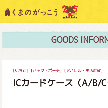
キャラクター紹介
ニュース
GOODS INFOR
スタッフブログ
[いちご]
[バック・ポーチ]
[アパレル・生活雑貨]
ICカードケース（A/B/
絵本・作家紹介
ショップインフォメーション