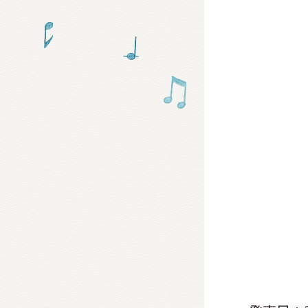
グッズ
ミュー
おたの
チア 