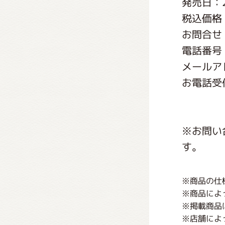
発売日：2
くまの
税込価格：
お問合せ
くまの
電話番号：0
メールアドレ
お電話受付
※お問い
す。
※商品の仕
※商品によ
※掲載商品
※店舗によ