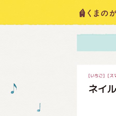
キャラ
ニュー
スタッ
[いちご]
[ス
ネイ
絵本・
ショッ