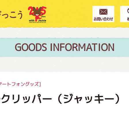
クター紹介
ス
GOODS INFORMATION
フブログ
マートフォングッズ]
ルクリッパー（ジャッキー）
作家紹介
プインフォメーション