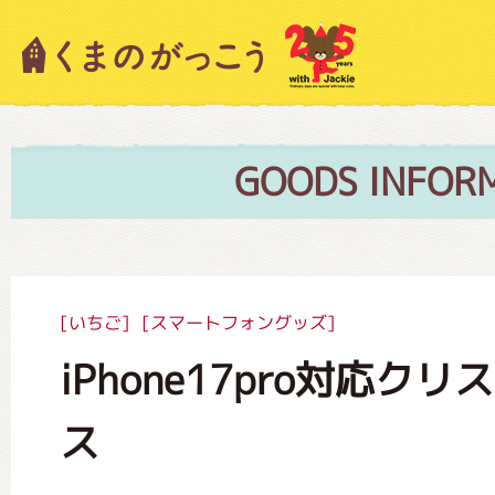
キャラクター紹介
ニュース
GOODS INFOR
スタッフブログ
[いちご]
[スマートフォングッズ]
iPhone17pro対応ク
絵本・作家紹介
ス
ショップインフォメーション