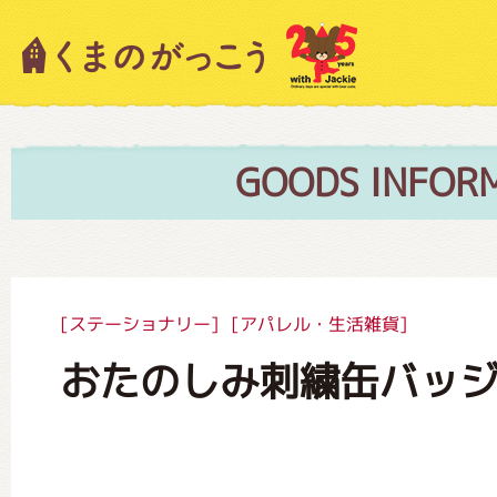
キャラクター紹介
ニュース
GOODS INFOR
スタッフブログ
[ステーショナリー]
[アパレル・生活雑貨]
おたのしみ刺繍缶バッジvo
絵本・作家紹介
ショップインフォメーション