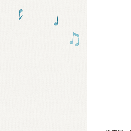
グッズ
ミュー
おたの
チア 