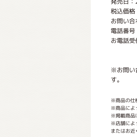
発売日：2
くまの
税込価格：
お問い合
くまの
電話番号：0
お電話受付
※お問い
す。
※商品の仕
※商品によ
※掲載商品
※店舗によ
またはお近