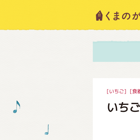
キャラ
ニュー
スタッ
[いちご]
[食
いち
絵本・
ショッ