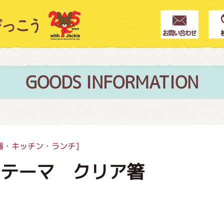
クター紹介
ス
GOODS INFORMATION
フブログ
器・キッチン・ランチ]
ごテーマ クリア箸
作家紹介
プインフォメーション