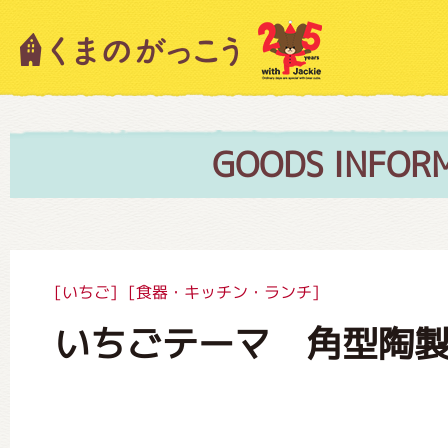
キャラクター紹介
ニュース
GOODS INFOR
スタッフブログ
[いちご]
[食器・キッチン・ランチ]
いちごテーマ 角型陶
絵本・作家紹介
ショップインフォメーション