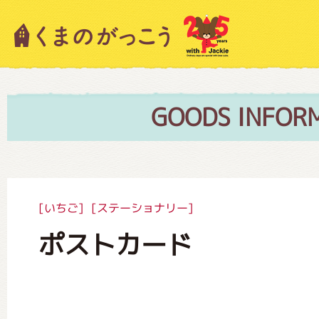
キャラクター紹介
ニュース
GOODS INFOR
スタッフブログ
[いちご]
[ステーショナリー]
ポストカード
絵本・作家紹介
ショップインフォメーション