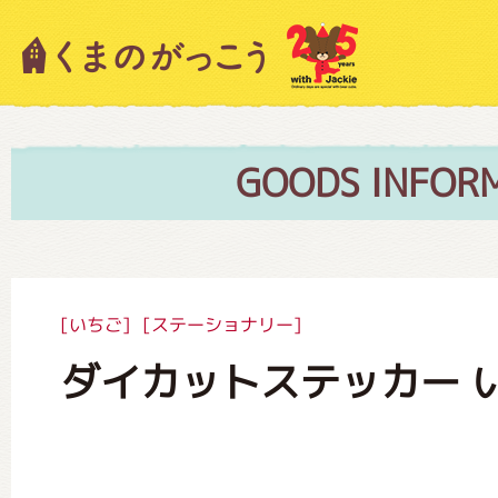
キャラクター紹介
ニュース
GOODS INFOR
スタッフブログ
[いちご]
[ステーショナリー]
ダイカットステッカー 
絵本・作家紹介
ショップインフォメーション