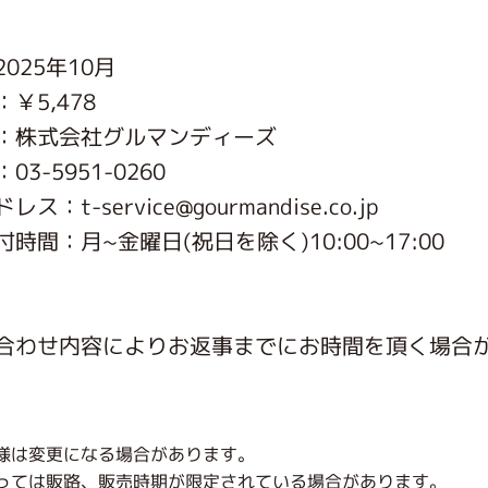
がっこう しょくいんしつ
025年10月
￥5,478
がっこう 家庭科部
：株式会社グルマンディーズ
3-5951-0260
ス：t-service@gourmandise.co.jp
時間：月~金曜日(祝日を除く)10:00~17:00
合わせ内容によりお返事までにお時間を頂く場合
様は変更になる場合があります。
っては販路、販売時期が限定されている場合があります。