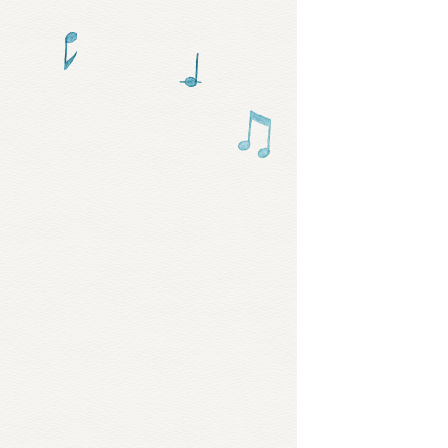
グッズ
ミュー
おたの
チア 