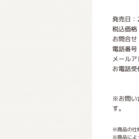
くまの
発売日：2
税込価格：
くまの
お問合せ
電話番号：0
メールアドレ
お電話受付
※お問い
す。
※商品の仕
※商品によ