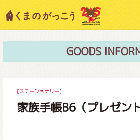
キャラクター紹介
ニュース
GOODS INFOR
スタッフブログ
[ステーショナリー]
家族手帳B6（プレゼン
絵本・作家紹介
ショップインフォメーション