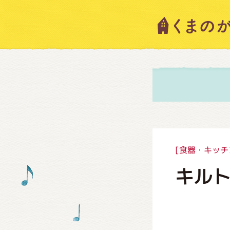
キャラ
ニュー
スタッ
[食器・キッチ
キル
絵本・
ショッ