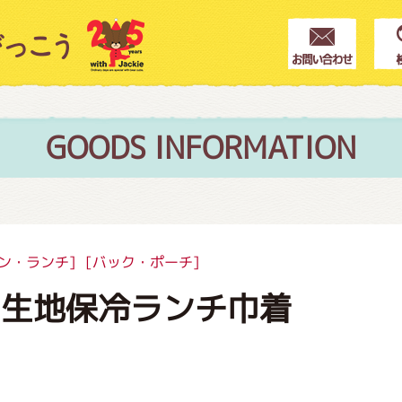
クター紹介
ス
GOODS INFORMATION
フブログ
ン・ランチ]
[バック・ポーチ]
ト生地保冷ランチ巾着
作家紹介
プインフォメーション