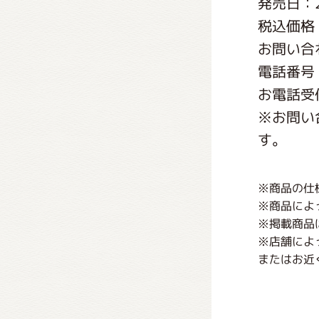
発売日：2
くまの
税込価格：
お問い合
くまの
電話番号：0
お電話受付時
※お問い
す。
※商品の仕
※商品によ
※掲載商品
※店舗によ
またはお近