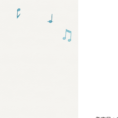
グッズ
ミュー
おたの
チア 