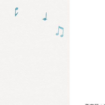
グッズ
ミュー
おたの
チア 