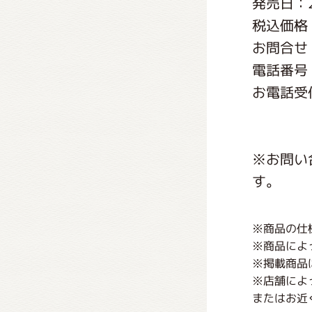
発売日：2
くまの
税込価格：
お問合せ
くまの
電話番号：0
お電話受付
※お問い
す。
※商品の仕
※商品によ
※掲載商品
※店舗によ
またはお近