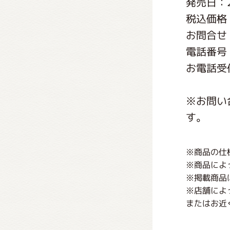
発売日：2
くまの
税込価格：
お問合せ
くまの
電話番号：
お電話受付
※お問い
す。
※商品の仕
※商品によ
※掲載商品
※店舗によ
またはお近