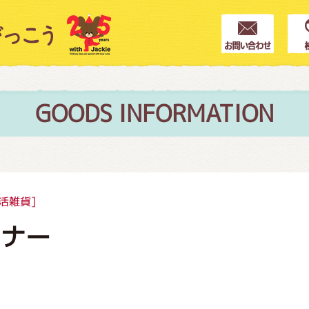
クター紹介
ス
GOODS INFORMATION
フブログ
活雑貨]
ーナー
作家紹介
プインフォメーション