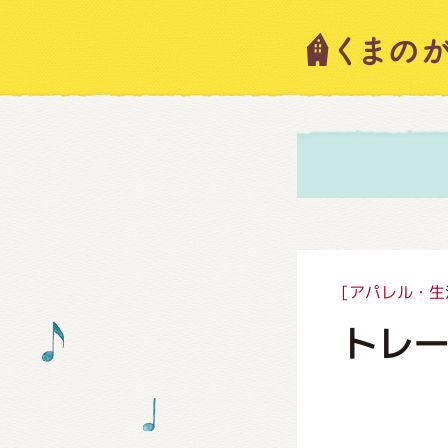
キャラ
ニュー
スタッ
[アパレル・生
トレ
絵本・
ショッ