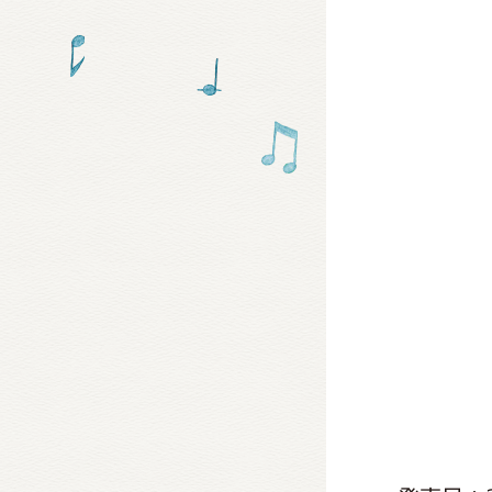
グッズ
ミュー
おたの
チア 