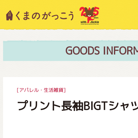
キャラクター紹介
ニュース
GOODS INFOR
スタッフブログ
[アパレル・生活雑貨]
プリント長袖BIGTシャ
絵本・作家紹介
ショップインフォメーション