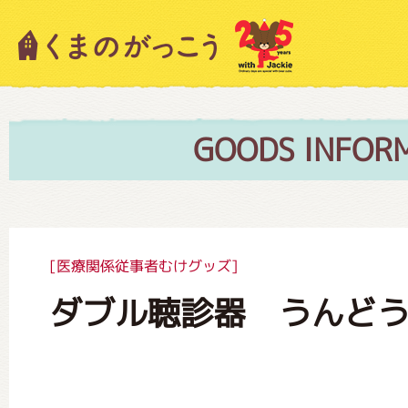
キャラクター紹介
ニュース
GOODS INFOR
スタッフブログ
[医療関係従事者むけグッズ]
ダブル聴診器 うんど
絵本・作家紹介
ショップインフォメーション