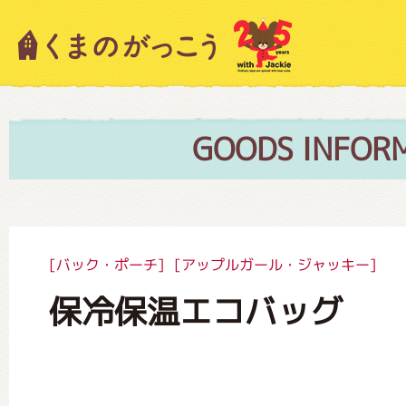
キャラクター紹介
ニュース
GOODS INFOR
スタッフブログ
[バック・ポーチ]
[アップルガール・ジャッキー]
保冷保温エコバッグ
絵本・作家紹介
ショップインフォメーション