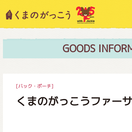
キャラクター紹介
ニュース
GOODS INFOR
スタッフブログ
[バック・ポーチ]
くまのがっこうファー
絵本・作家紹介
ショップインフォメーション