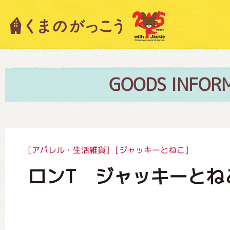
キャラクター紹介
ニュース
GOODS INFOR
スタッフブログ
[アパレル・生活雑貨]
[ジャッキーとねこ]
ロンT ジャッキーとね
絵本・作家紹介
ショップインフォメーション