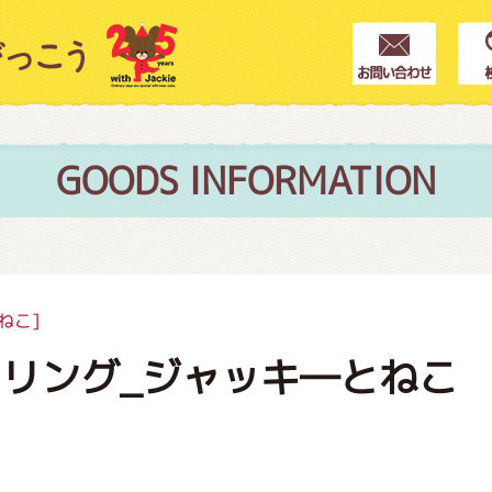
クター紹介
ス
GOODS INFORMATION
フブログ
ねこ]
リング_ジャッキ―とねこ
作家紹介
プインフォメーション