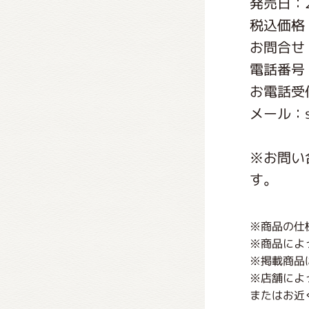
発売日：2
くまの
税込価格：
お問合せ
くまの
電話番号：0
お電話受付
メール：ser
※お問い
す。
※商品の仕
※商品によ
※掲載商品
※店舗によ
またはお近