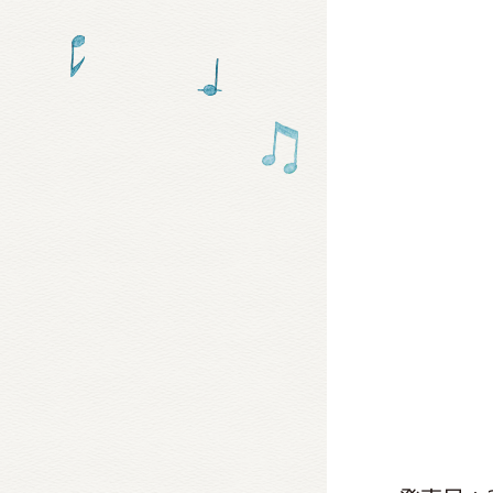
グッズ
ミュー
おたの
チア 