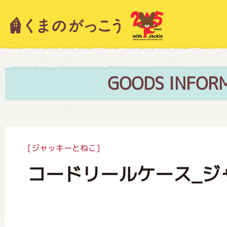
キャラクター紹介
ニュース
GOODS INFOR
スタッフブログ
[ジャッキーとねこ]
コードリールケース_ジ
絵本・作家紹介
ショップインフォメーション