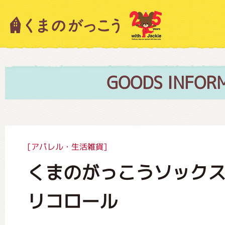
キャラクター紹介
ニュース
GOODS INFOR
スタッフブログ
[アパレル・生活雑貨]
くまのがっこうソック
絵本・作家紹介
リコロール
ショップインフォメーション