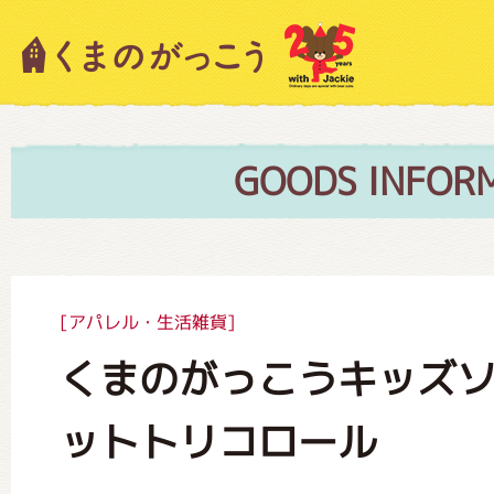
キャラクター紹介
ニュース
GOODS INFOR
スタッフブログ
[アパレル・生活雑貨]
くまのがっこうキッズ
絵本・作家紹介
ットトリコロール
ショップインフォメーション