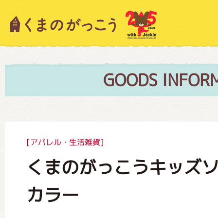
キャラクター紹介
ニュース
GOODS INFOR
スタッフブログ
[アパレル・生活雑貨]
くまのがっこうキッズ
絵本・作家紹介
カラー
ショップインフォメーション