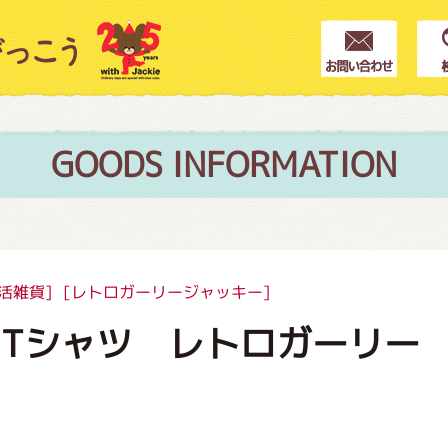
クター紹介
ス
GOODS INFORMATION
フブログ
活雑貨]
[レトロガーリージャッキー]
Tシャツ レトロガーリー 
作家紹介
プインフォメーション