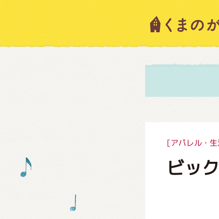
キャラ
ニュー
スタッ
[アパレル・生
ビック
絵本・
ショッ