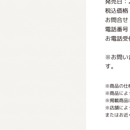
発売日：2
くまの
税込価格：
お問合せ
くまの
電話番号：0
お電話受付
※お問い
す。
※商品の仕
※商品によ
※掲載商品
※店舗によ
またはお近