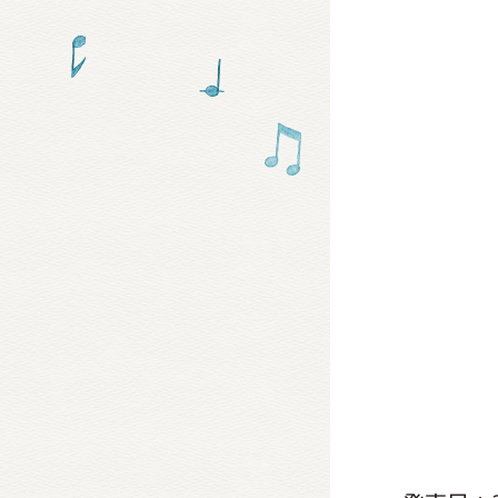
グッズ
ミュー
おたの
チア 