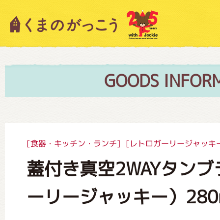
キャラクター紹介
ニュース
GOODS INFOR
スタッフブログ
[食器・キッチン・ランチ]
[レトロガーリージャッキ
蓋付き真空2WAYタンブ
絵本・作家紹介
ーリージャッキー）280
ショップインフォメーション