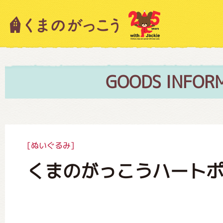
キャラクター紹介
ニュース
GOODS INFOR
スタッフブログ
[ぬいぐるみ]
くまのがっこうハートポ
絵本・作家紹介
ショップインフォメーション