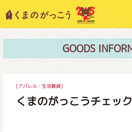
キャラクター紹介
ニュース
GOODS INFOR
スタッフブログ
[アパレル・生活雑貨]
くまのがっこうチェッ
絵本・作家紹介
ショップインフォメーション