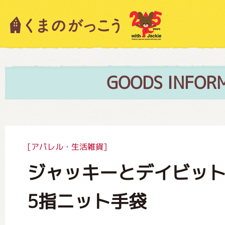
キャラクター紹介
ニュース
GOODS INFOR
スタッフブログ
[アパレル・生活雑貨]
ジャッキーとデイビッ
絵本・作家紹介
5指ニット手袋
ショップインフォメーション