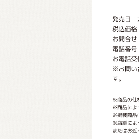
くまの
発売日：2
税込価格：
くまの
お問合せ
電話番号：0
お電話受付
※お問い
す。
※商品の仕
※商品によ
※掲載商品
※店舗によ
またはお近