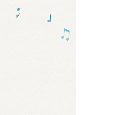
グッズ
ミュー
おたの
チア 