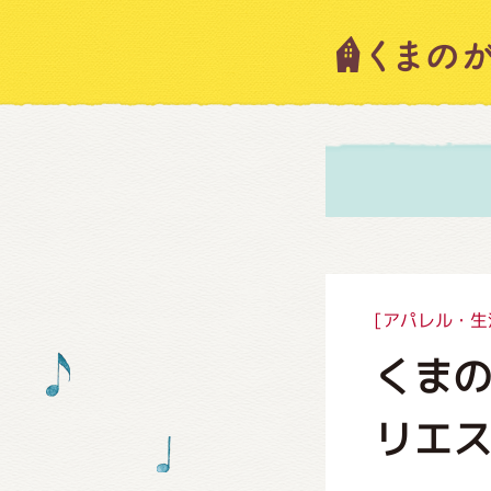
キャラ
ニュー
スタッ
[アパレル・生
くま
絵本・
リエ
ショッ