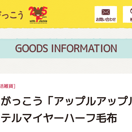
クター紹介
ス
GOODS INFORMATION
フブログ
活雑貨]
のがっこう「アップルアップ
作家紹介
ステルマイヤーハーフ毛布
プインフォメーション