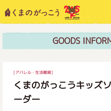
キャラクター紹介
ニュース
GOODS INFOR
スタッフブログ
[アパレル・生活雑貨]
くまのがっこうキッズ
絵本・作家紹介
ーダー
ショップインフォメーション