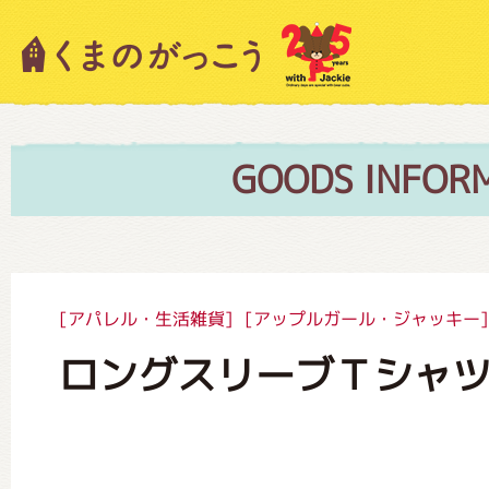
キャラクター紹介
ニュース
GOODS INFOR
スタッフブログ
[アパレル・生活雑貨]
[アップルガール・ジャッキー]
ロングスリーブＴシャ
絵本・作家紹介
ショップインフォメーション