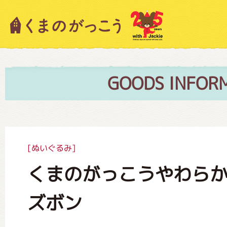
キャラクター紹介
ニュース
GOODS INFOR
スタッフブログ
[ぬいぐるみ]
くまのがっこうやわらか
絵本・作家紹介
ズボン
ショップインフォメーション