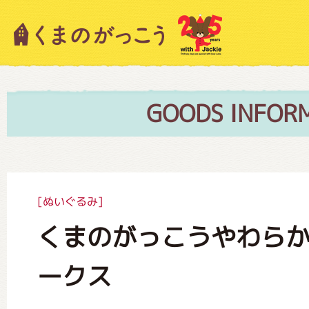
キャラクター紹介
ニュース
GOODS INFOR
スタッフブログ
[ぬいぐるみ]
くまのがっこうやわらか
絵本・作家紹介
ークス
ショップインフォメーション