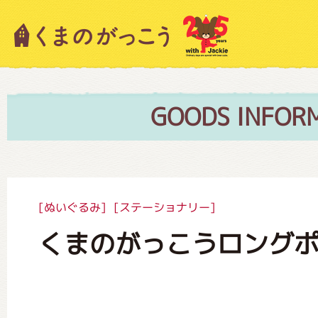
キャラクター紹介
ニュース
GOODS INFOR
スタッフブログ
[ぬいぐるみ]
[ステーショナリー]
くまのがっこうロング
絵本・作家紹介
ショップインフォメーション