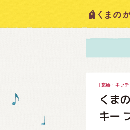
キャラ
ニュー
スタッ
[食器・キッチ
くま
絵本・
キー 
ショッ