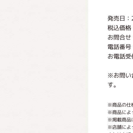
くまの
発売日：2
税込価格：
くまの
お問合せ
電話番号：0
お電話受付
※お問い
す。
※商品の仕
※商品によ
※掲載商品
※店舗によ