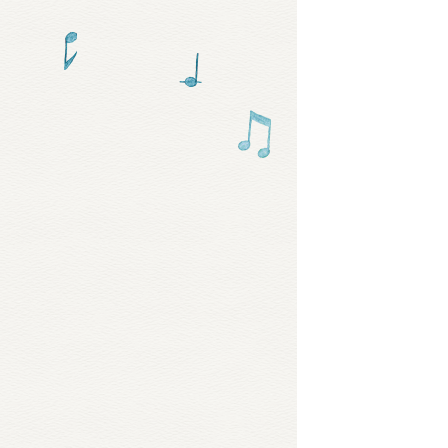
グッズ
ミュー
おたの
チア 