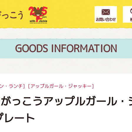
クター紹介
ス
GOODS INFORMATION
フブログ
ン・ランチ]
[アップルガール・ジャッキー]
のがっこうアップルガール・
作家紹介
プレート
プインフォメーション