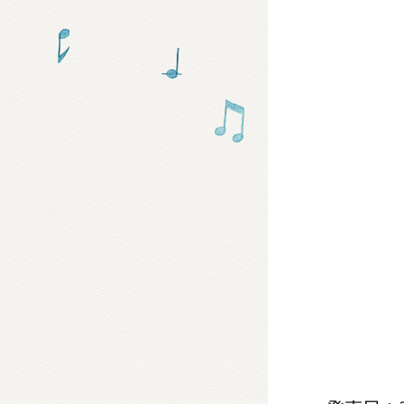
グッズ
ミュー
おたの
チア 