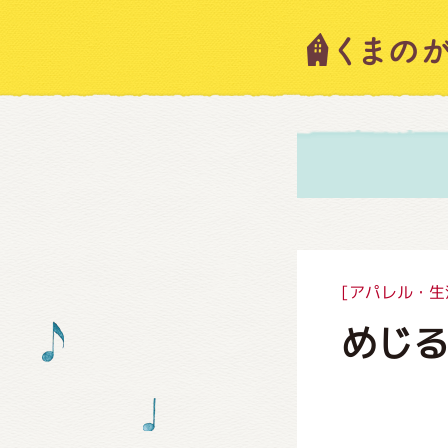
キャラ
ニュー
スタッ
[アパレル・生
めじる
絵本・
ショッ