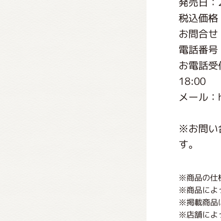
発売日：2
くまの
税込価格：
お問合せ
くまの
電話番号：0
お電話受付
18:00
メール：http
※お問い
す。
※商品の仕
※商品によ
※掲載商品
※店舗によ