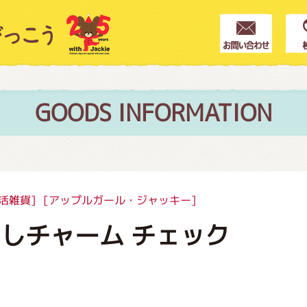
クター紹介
ス
GOODS INFORMATION
フブログ
活雑貨]
[アップルガール・ジャッキー]
しチャーム チェック
作家紹介
プインフォメーション