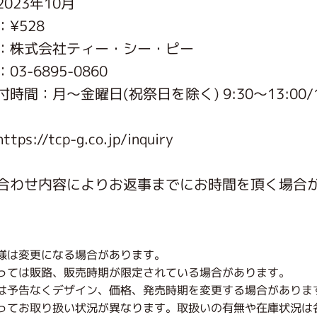
023年10月
がっこう しょくいんしつ
¥528
：株式会社ティー・シー・ピー
がっこう 家庭科部
3-6895-0860
時間：月〜金曜日(祝祭日を除く) 9:30～13:00/1
s://tcp-g.co.jp/inquiry
合わせ内容によりお返事までにお時間を頂く場合
様は変更になる場合があります。
っては販路、販売時期が限定されている場合があります。
は予告なくデザイン、価格、発売時期を変更する場合がありま
ってお取り扱い状況が異なります。取扱いの有無や在庫状況は