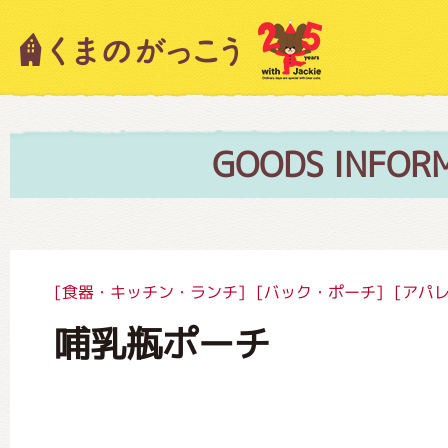
キャラクター紹介
ニュース
GOODS INFOR
スタッフブログ
[食器・キッチン・ランチ]
[バック・ポーチ]
[アパ
哺乳瓶ポーチ
絵本・作家紹介
ショップインフォメーション