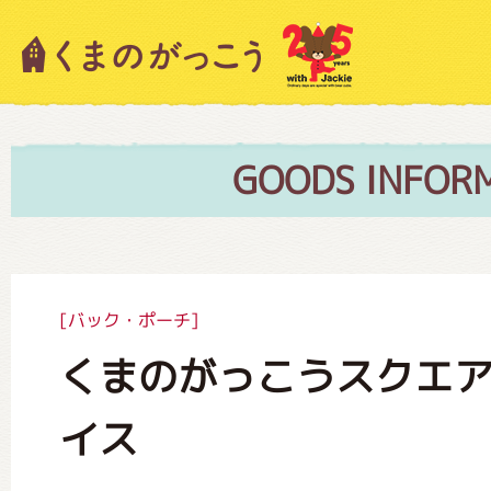
キャラクター紹介
ニュース
GOODS INFOR
スタッフブログ
[バック・ポーチ]
くまのがっこうスクエ
絵本・作家紹介
イス
ショップインフォメーション