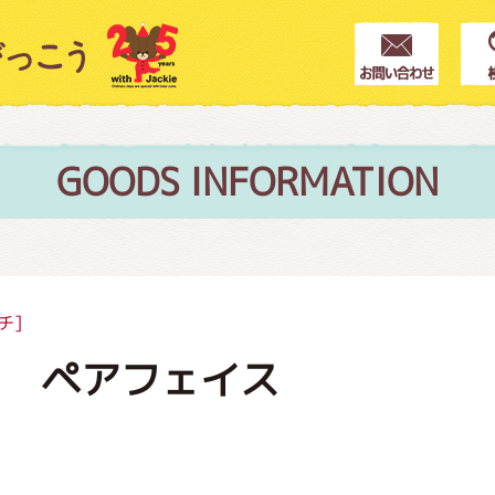
クター紹介
ス
GOODS INFORMATION
フブログ
チ]
チ ペアフェイス
作家紹介
プインフォメーション