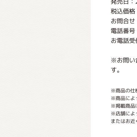
発売日：2
くまの
税込価格：
お問合せ
くまの
電話番号：0
お電話受付
※お問い
す。
※商品の仕
※商品によ
※掲載商品
※店舗によ
またはお近