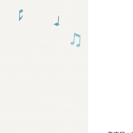
グッズ
ミュー
おたの
チア 